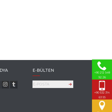
DYA
E-BÜLTEN
+90 212 548
92 26
+90 532 314
63 55