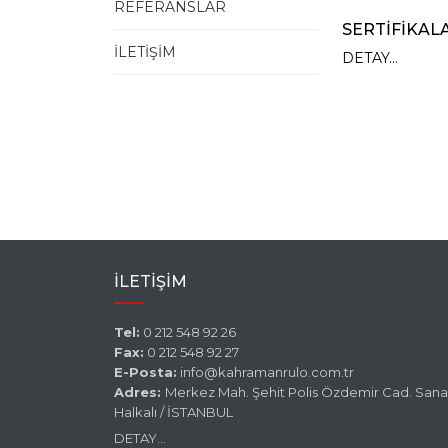
REFERANSLAR
SERTİFİKAL
İLETİŞİM
DETAY...
İLETİŞİM
Tel:
0 212 548 92 26
Fax:
0 212 548 92 27
E-Posta:
info@kahramanrulo.com.tr
Adres:
Merkez Mah. Şehit Polis Özdemir Cad. Sanay
Halkalı / İSTANBUL
DETAY...