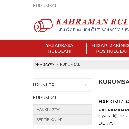
KURUMSAL
YAZARKASA
HESAP MAKİNES
RULOLARI
POS RULOLAR
ANA SAYFA
» KURUMSAL
KURUMS
ÜRÜNLER
+
+
KURUMSAL
-
-
HAKKIMIZD
HAKKIMIZDA
KAHRAMAN R
kıyasladığınız 
SERTİFİKALAR
DETAY...