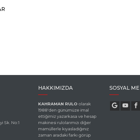
AR
HAKKIMIZDA
SOSYAL ME
KAHRAMAN RULO
olarak
1988'den günümüze imal
ettiğimiz yazarkasa ve hesap
i Sk. No:1
makinesi rulolarımızı diğer
mamüllerle kıyasladığınız
zaman aradaki farkı görüp