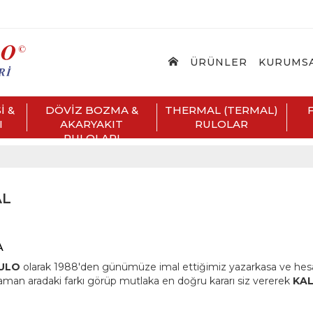
ÜRÜNLER
KURUMS
İ &
DÖVİZ BOZMA &
THERMAL (TERMAL)
I
AKARYAKIT
RULOLAR
RULOLARI
AL
A
ULO
olarak 1988'den günümüze imal ettiğimiz yazarkasa ve hesa
zaman aradaki farkı görüp mutlaka en doğru kararı siz vererek
KAL