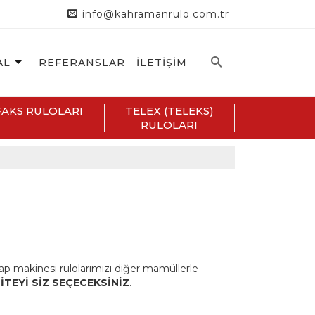
info@kahramanrulo.com.tr
AL
REFERANSLAR
İLETİŞİM
FAKS RULOLARI
TELEX (TELEKS)
RULOLARI
p makinesi rulolarımızı diğer mamüllerle
İTEYİ SİZ SEÇECEKSİNİZ
.