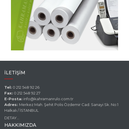
İLETİŞİM
Tel:
0 212 548 92 26
Fax:
0 212 548 92 27
E-Posta:
info@kahramanrulo.com.tr
Adres:
Merkez Mah. Şehit Polis Özdemir Cad. Sanayi Sk. No:1
Halkalı / İSTANBUL
DETAY...
HAKKIMIZDA