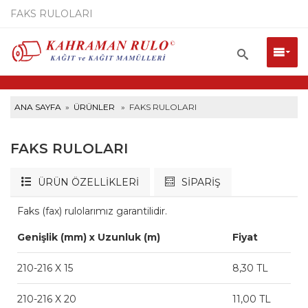
FAKS RULOLARI
ANA SAYFA
»
ÜRÜNLER
» FAKS RULOLARI
FAKS RULOLARI
ÜRÜN ÖZELLİKLERİ
SİPARİŞ
Faks (fax) rulolarımız garantilidir.
Genişlik (mm) x Uzunluk (m)
Fiyat
210-216 X 15
8,30 TL
210-216 X 20
11,00 TL