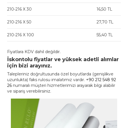
210-216 X 30
16,50 TL
210-216 X 50
27,70 TL
210-216 X 100
55,40 TL
Fiyatlara KDV dahil değildir.
İskontolu fiyatlar ve yüksek adetli alımlar
için bizi arayınız.
Talepleriniz doğrultusunda özel boyutlarda (genişlikve
uzunlukta) faks rulosu imalatımız vardır.
+90 212 548 92
26
numaralı müşteri hizmetlerimizi arayarak bilgi alabilir
ve sipariş verebilirsiniz.