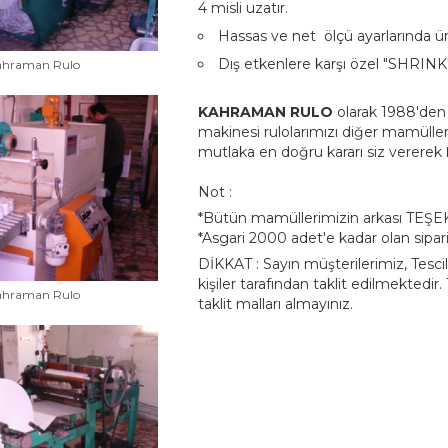
4 misli uzatır.
Hassas ve net ölçü ayarlarında ür
Dış etkenlere karşı özel "SHRINK"
ahraman Rulo
KAHRAMAN RULO
olarak 1988'den
makinesi rulolarımızı diğer mamüller
mutlaka en doğru kararı siz vererek
Not :
*Bütün mamüllerimizin arkası TEŞEK
*Asgari 2000 adet'e kadar olan sipariş
DİKKAT : Sayın müşterilerimiz, Te
kişiler tarafından taklit edilmektedir.
ahraman Rulo
taklit malları almayınız.