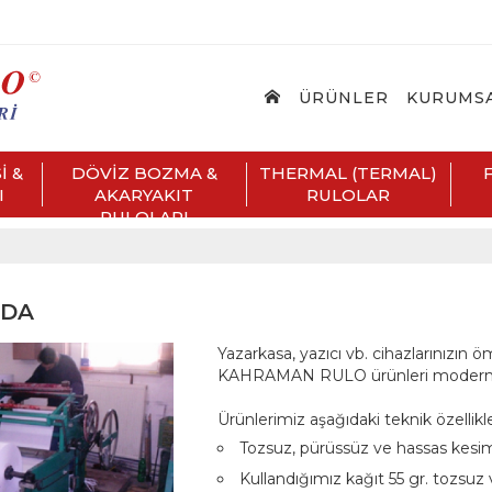
ÜRÜNLER
KURUMS
İ &
DÖVİZ BOZMA &
THERMAL (TERMAL)
I
AKARYAKIT
RULOLAR
RULOLARI
ZDA
Yazarkasa, yazıcı vb. cihazlarınızın ö
KAHRAMAN RULO ürünleri modern te
Ürünlerimiz aşağıdaki teknik özellikle
Tozsuz, pürüssüz ve hassas kesiml
Kullandığımız kağıt 55 gr. tozsuz 