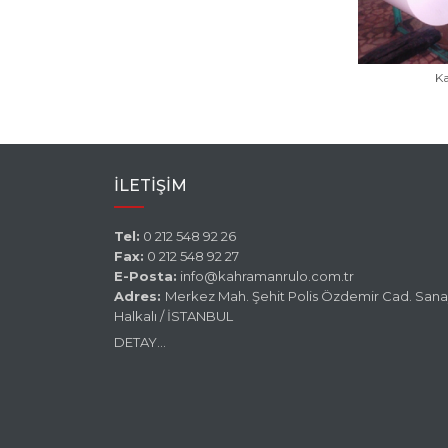
K
İLETİŞİM
Tel:
0 212 548 92 26
Fax:
0 212 548 92 27
E-Posta:
info@kahramanrulo.com.tr
Adres:
Merkez Mah. Şehit Polis Özdemir Cad. Sanay
Halkalı / İSTANBUL
DETAY...