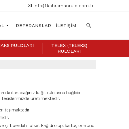
info@kahramanrulo.com.tr
AL
REFERANSLAR
İLETİŞİM
FAKS RULOLARI
TELEX (TELEKS)
RULOLARI
mrü kullanacağınız kağıt rulolarına bağlıdır.
sislerimizde üretilmektedir.
ri taşımaktadır.
idir.
ve çift perdahlı ofset kağıdı olup, kartuş ömrünü