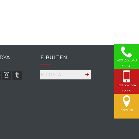
DYA
E-BÜLTEN
+90 212 548
92 26
+90 532 314
63 55
Konum