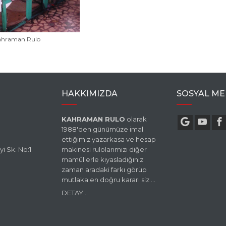
ahraman Rulo
HAKKIMIZDA
SOSYAL ME
KAHRAMAN RULO
olarak
1988'den günümüze imal
ettiğimiz yazarkasa ve hesap
i Sk. No:1
makinesi rulolarımızı diğer
mamüllerle kıyasladığınız
zaman aradaki farkı görüp
mutlaka en doğru kararı siz ...
DETAY...